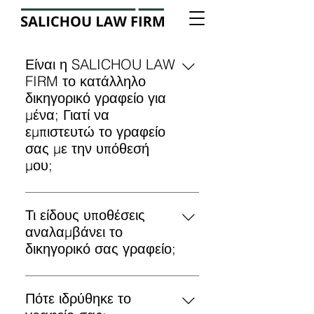
Είναι η SALICHOU LAW
FIRM το κατάλληλο
δικηγορικό γραφείο για
μένα; Γιατί να
εμπιστευτώ το γραφείο
σας με την υπόθεσή
μου;
Η επιλογή του δικηγορικού
γραφείου και του δικηγόρου που θα
Τι είδους υποθέσεις
αναλάβει την υπόθεσή σας και θα
αναλαμβάνει το
σας εκπροσωπήσει στο δικαστήριο
δικηγορικό σας γραφείο;
είναι μια από τις πιο σημαντικές
Στο δικηγορικό γραφείο Salichou
αποφάσεις που μπορείτε να πάρετε.
Law Firm χειριζόμαστε υποθέσεις,
Πότε ιδρύθηκε το
Κατανοούμε ότι η υπόθεσή σας
ποινικού ή αστικού δικαίου που