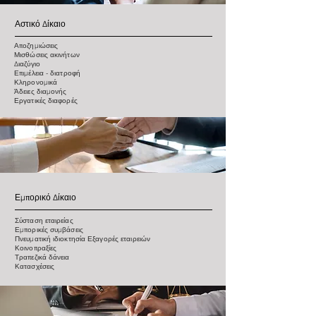
Αστικό Δίκαιο
Αποζημιώσεις
Μισθώσεις ακινήτων
Διαζύγιο
Επιμέλεια - διατροφή
Κληρονομικά
​Άδειες διαμονής
Εργατικές διαφορές
Εμπορικό Δίκαιο
Σύσταση εταιρείας
Εμπορικές συμβάσεις
Πνευματική ιδιοκτησία Εξαγορές εταιρειών
Κοινοπραξίες
Τραπεζικά δάνεια
Κατασχέσεις