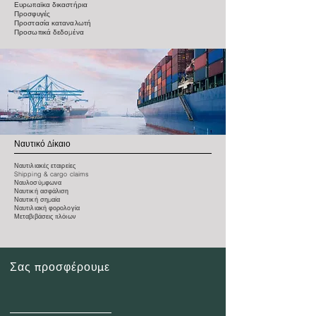
Ευρωπαϊκα δικαστήρια
Προσφυγές
Προστασία καταναλωτή
Προσωπικά δεδομένα
Ναυτικό Δίκαιο
Ναυτιλιακές εταιρείες
Shipping & cargo claims
Ναυλοσύμφωνα
Ναυτική ασφάλιση
Ναυτική σημαία
Ναυτιλιακή φορολογία
Μεταβιβάσεις πλόιων
Σας προσφέρουμε