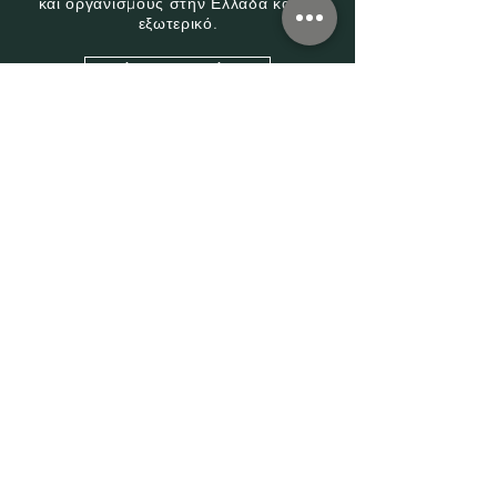
και οργανισμούς στην Ελλάδα και το
εξωτερικό.
Κλείστε συνεδρία 15᾽
Κάθε Υπόθεση είναι ξεχωριστή
Εξετάζουμε προσεκτικά και δίνουμε τον απαραίτητο
χρόνο στην υπόθεσή σας.
Άμεση ανταπόκριση
Προτείνουμε την στρατηγική και τα βήματα με
γνώμονα το συμφέρον σας.
Ειλικρινής επικοινωνία
Σας καθοδηγούμε και σας υποστηρίζουμε άμεσα
όπου κι αν βρίσκεστε.