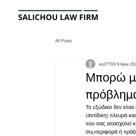
All Posts
es27783
9 Ιουν 20
Μπορώ με
πρόβλημά
Το εξώδικο δεν είναι
(αντίδικη) πλευρά κα
που σας απασχολεί κ
συμπεριφορά ή πράξη 